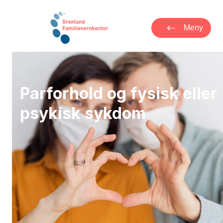
Meny
Parforhold og fysisk eller
psykisk sykdom