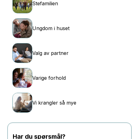
Stefamilien
Ungdom i huset
Valg av partner
Varige forhold
Vi krangler så mye
Har du spørsmål?