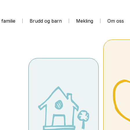
 familie
Brudd og barn
Mekling
Om oss