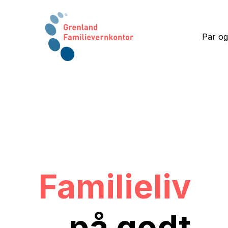
Par og
Familieliv
på godt