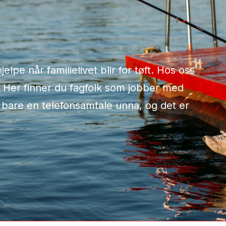
elpe når familielivet blir for tøft. Hos oss
rt. Her finner du fagfolk som jobber med
r bare en telefonsamtale unna, og det er