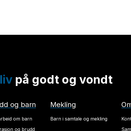
liv
på godt og vondt
dd og barn
Mekling
Om
rbeid om barn
Barn i samtale og mekling
Kon
rasjon og brudd
Sam