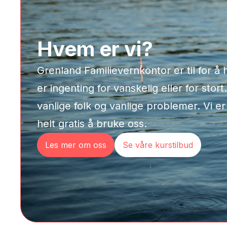
Hvem er vi?
Grenland Familievernkontor er til for å hj
er ingenting for vanskelig eller for sto
vanlige folk og vanlige problemer. Vi e
helt gratis å bruke oss.
Les mer om oss
Se våre kurstilbud