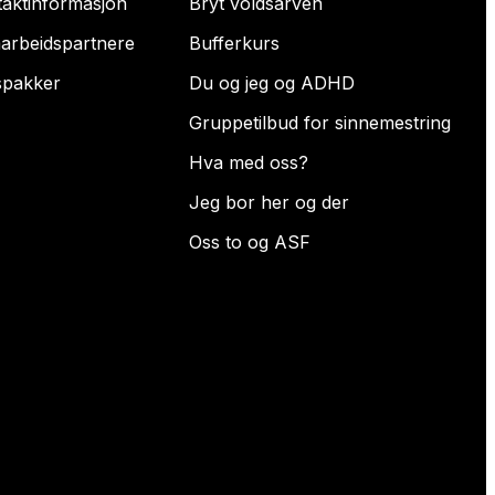
taktinformasjon
Bryt voldsarven
arbeidspartnere
Bufferkurs
spakker
Du og jeg og ADHD
Gruppetilbud for sinnemestring
Hva med oss?
Jeg bor her og der
Oss to og ASF