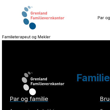
Par og
Familieterapeut og Mekler
Familie
Par og familie
Bru