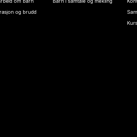
rbeid om barn
Barn i samtale og mekling
Kon
rasjon og brudd
Sam
Kur