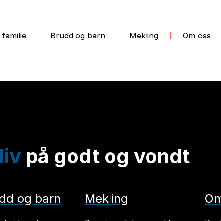
 familie
Brudd og barn
Mekling
Om oss
liv
på godt og vondt
dd og barn
Mekling
Om