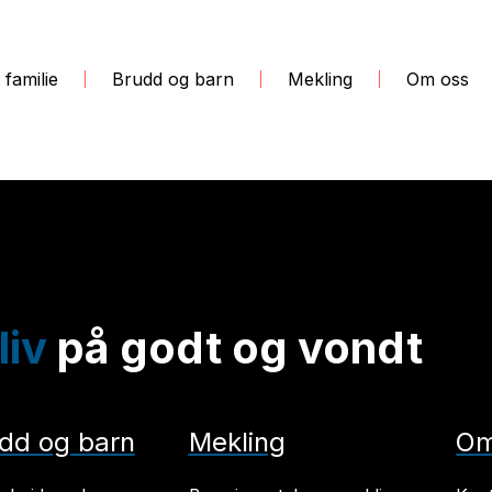
 familie
Brudd og barn
Mekling
Om oss
liv
på godt og vondt
dd og barn
Mekling
Om