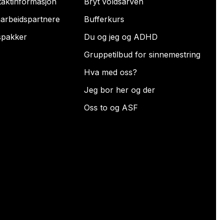
taktinformasjon
Bryt voldsarven
arbeidspartnere
Bufferkurs
spakker
Du og jeg og ADHD
Gruppetilbud for sinnemestring
Hva med oss?
Jeg bor her og der
Oss to og ASF