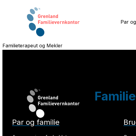
Par og
Familieterapeut og Mekler
Familie
Par og familie
Bru