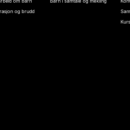
rbeid om barn
Barn i samtale og mekling
Kon
rasjon og brudd
Sam
Kur